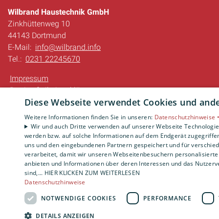
Wilbrand Haustechnik GmbH
Zinkhüttenweg 10
44143 Dortmund
E-Mail:
info@wilbrand.info
Tel.:
0231 22245670
Impressum
Barrierefreiheitserklärung
Diese Webseite verwendet Cookies und ander
Datenschutzerklärung
AGB
Weitere Informationen finden Sie in unseren:
Datenschutzhinweise 
Wir und auch Dritte verwenden auf unserer Webseite Technologien
werden bzw. auf solche Informationen auf dem Endgerät zugegriffe
uns und den eingebundenen Partnern gespeichert und für verschiede
verarbeitet, damit wir unseren Webseitenbesuchern personalisierte 
anbieten und Informationen über deren Interessen und das Nutzerve
sind,... HIER KLICKEN ZUM WEITERLESEN
Datenschutzhinweise
NOTWENDIGE COOKIES
PERFORMANCE
DETAILS ANZEIGEN