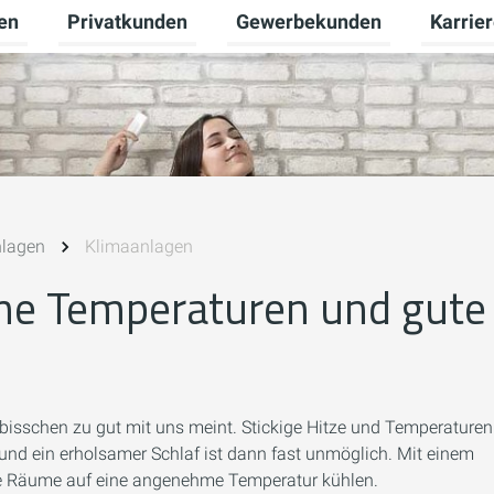
en
Privatkunden
Gewerbekunden
Karrie
Untermenü für Erneuerbare Energien umschalten
Untermenü für Privatkunden u
Untermen
nlagen
Klimaanlagen
me Temperaturen und gute
isschen zu gut mit uns meint. Stickige Hitze und Temperaturen
 und ein erholsamer Schlaf ist dann fast unmöglich. Mit einem
elne Räume auf eine angenehme Temperatur kühlen.