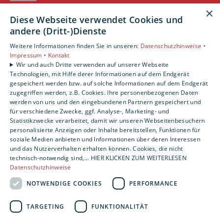
Unternehmen
×
Diese Webseite verwendet Cookies und
Kontakt
andere (Dritt-)Dienste
Weitere Informationen finden Sie in unseren:
Datenschutzhinweise •
Impressum •
Kontakt
Wir und auch Dritte verwenden auf unserer Webseite
Technologien, mit Hilfe derer Informationen auf dem Endgerät
gespeichert werden bzw. auf solche Informationen auf dem Endgerät
zugegriffen werden, z.B. Cookies. Ihre personenbezogenen Daten
werden von uns und den eingebundenen Partnern gespeichert und
für verschiedene Zwecke, ggf. Analyse-, Marketing- und
Statistikzwecke verarbeitet, damit wir unseren Webseitenbesuchern
personalisierte Anzeigen oder Inhalte bereitstellen, Funktionen für
soziale Medien anbieten und Informationen über deren Interessen
und das Nutzerverhalten erhalten können. Cookies, die nicht
technisch-notwendig sind,... HIER KLICKEN ZUM WEITERLESEN
Datenschutzhinweise
NOTWENDIGE COOKIES
PERFORMANCE
TARGETING
FUNKTIONALITÄT