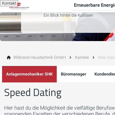
Kontakt
Erneuerbare Energi
Ein Blick hinter die Kulissen
Wilbrand Haustechnik GmbH
Karriere
Was macht
Anlagenmechaniker SHK
Büromanager
Kundendie
Speed Dating
Hier hast du die Möglichkeit die vielfältige Beruf
spannenden Facetten der verschiedenen Berufe, di