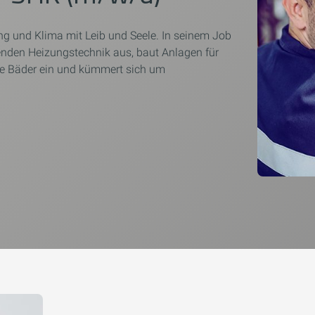
ng und Klima mit Leib und Seele. In seinem Job
senden Heizungstechnik aus, baut Anlagen für
ne Bäder ein und kümmert sich um