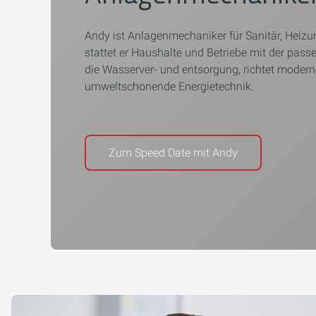
Andy ist Anlagenmechaniker für Sanitär, Heizu
stattet er Haushalte und Betriebe mit der pas
die Wasserver- und entsorgung, richtet moder
umweltschonende Energietechnik.
Zum Speed Date mit Andy