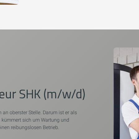
eur SHK (m/w/d)
 an oberster Stelle. Darum ist er als
rt, kümmert sich um Wartung und
inen reibungslosen Betrieb.