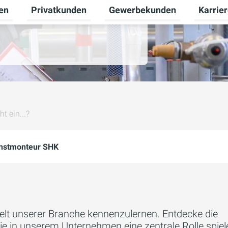
en
Privatkunden
Gewerbekunden
Karrie
Untermenü für Erneuerbare Energien umschalten
Untermenü für Privatkunden u
Untermen
 ein...?
nstmonteur SHK
swelt unserer Branche kennenzulernen. Entdecke die
e in unserem Unternehmen eine zentrale Rolle spiel