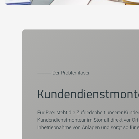
⸻ Der Problemlöser
Kundendienstmont
Für Peer steht die Zufriedenheit unserer Kunden
Kundendienstmonteur im Störfall direkt vor O
Inbetriebnahme von Anlagen und sorgt so für e