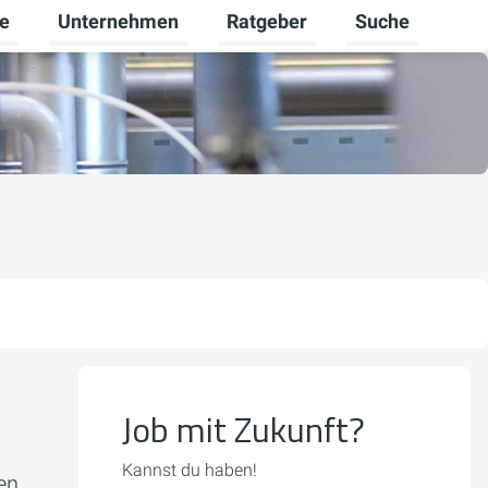
re
Unternehmen
Ratgeber
Suche
mschalten
ü für Gewerbekunden umschalten
Untermenü für Karriere umschalten
Untermenü für Unternehmen um
Untermenü für R
Job mit Zukunft?
Kannst du haben!
en.