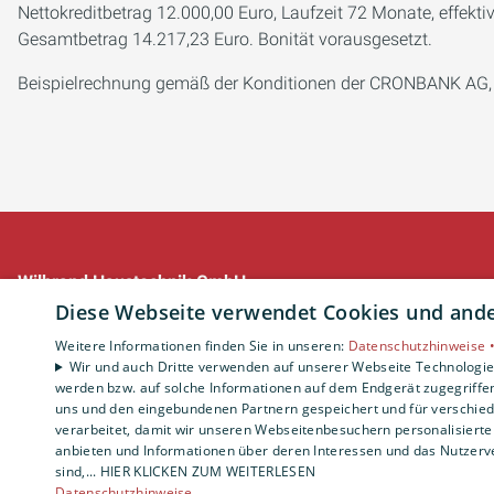
Nettokreditbetrag 12.000,00 Euro, Laufzeit 72 Monate, effekti
Gesamtbetrag 14.217,23 Euro. Bonität vorausgesetzt.
Beispielrechnung gemäß der Konditionen der CRONBANK AG, Ha
Wilbrand Haustechnik GmbH
Zinkhüttenweg 10
Diese Webseite verwendet Cookies und ander
44143 Dortmund
Weitere Informationen finden Sie in unseren:
Datenschutzhinweise 
E-Mail:
info@wilbrand.info
Wir und auch Dritte verwenden auf unserer Webseite Technologien
Tel.:
0231 22245670
werden bzw. auf solche Informationen auf dem Endgerät zugegriffe
uns und den eingebundenen Partnern gespeichert und für verschiede
verarbeitet, damit wir unseren Webseitenbesuchern personalisierte 
Impressum
anbieten und Informationen über deren Interessen und das Nutzerve
Barrierefreiheitserklärung
sind,... HIER KLICKEN ZUM WEITERLESEN
Datenschutzerklärung
Datenschutzhinweise