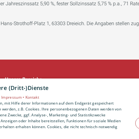
ver Jahreszinssatz 5,90 %, fester Sollzinssatz 5,75 % p.a., 71 R
ns-Strothoff-Platz 1, 63303 Dreieich. Die Angaben stellen zug
Unsere Bereiche
e (Dritt-)Dienste
Privatkunden
•
Impressum •
Kontakt
Gewerbekunden
, mit Hilfe derer Informationen auf dem Endgerät gespeichert
Karriere
n werden, z.B. Cookies. Ihre personenbezogenen Daten werden von
Unternehmen
ne Zwecke, ggf. Analyse-, Marketing- und Statistikzwecke
Anzeigen oder Inhalte bereitstellen, Funktionen für soziale Medien
Kontakt
rhalten erhalten können. Cookies, die nicht technisch-notwendig