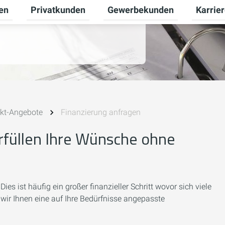
en
Privatkunden
Gewerbekunden
Karrie
Untermenü für Erneuerbare Energien umschalten
Untermenü für Privatkunden u
Untermen
ekt-Angebote
Finanzierung anfragen
rfüllen Ihre Wünsche ohne
s ist häufig ein großer finanzieller Schritt wovor sich viele
 wir Ihnen eine auf Ihre Bedürfnisse angepasste