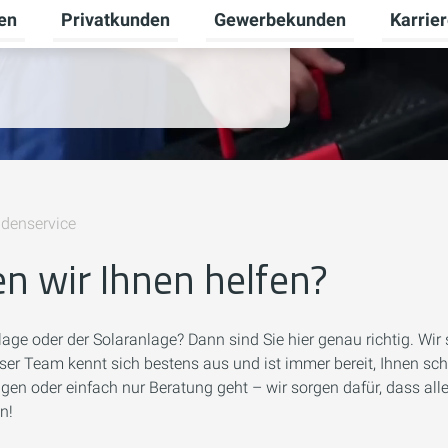
en
Privatkunden
Gewerbekunden
Karrie
Untermenü für Erneuerbare Energien umschalten
Untermenü für Privatkunden u
Untermen
e Hilfe von Wilbrand
denservice
n wir Ihnen helfen?
lage oder der Solaranlage? Dann sind Sie hier genau richtig. Wir 
ser Team kennt sich bestens aus und ist immer bereit, Ihnen sch
en oder einfach nur Beratung geht – wir sorgen dafür, dass all
n!