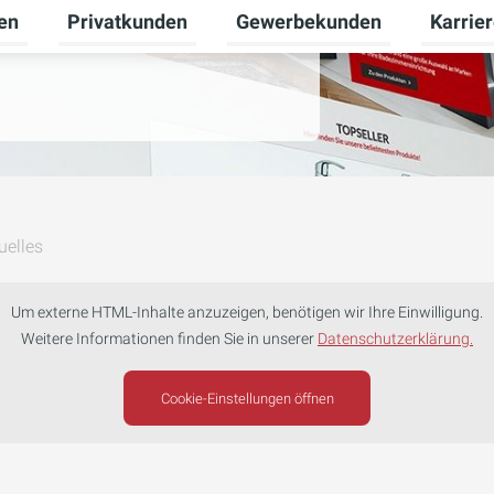
en
Privatkunden
Gewerbekunden
Karrie
Untermenü für Erneuerbare Energien umschalten
Untermenü für Privatkunden u
Untermen
nen und Inspirationen
uelles
Um externe HTML-Inhalte anzuzeigen, benötigen wir Ihre Einwilligung.
Weitere Informationen finden Sie in unserer
Datenschutzerklärung.
Cookie-Einstellungen öffnen