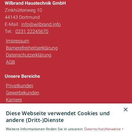
Wilbrand Haustechnik GmbH
Zinkhüttenweg 10
44143 Dortmund
E-Mail:
info@wilbrand.info
Tel.:
0231 22245670
Impressum
Barrierefreiheitserklärung
Datenschutzerklärung
AGB
Unsere Bereiche
Privatkunden
Gewerbekunden
Karriere
Unternehmen
×
Diese Webseite verwendet Cookies und
Kontakt
andere (Dritt-)Dienste
Weitere Informationen finden Sie in unseren:
Datenschutzhinweise •