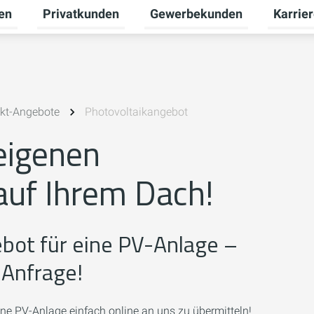
en
Privatkunden
Gewerbekunden
Karrie
Untermenü für Erneuerbare Energien umschalten
Untermenü für Privatkunden u
Untermen
ekt-Angebote
Photovoltaikangebot
 eigenen
auf Ihrem Dach!
gebot für eine PV-Anlage –
e Anfrage!
igene PV-Anlage einfach online an uns zu übermitteln!