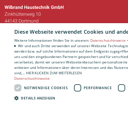
Wilbrand Haustechnik GmbH
Zinkhüttenweg 10
44143 Dortmund
E-Mail:
info@wilbrand.info
Diese Webseite verwendet Cookies und ander
Tel.:
0231 22245670
Weitere Informationen finden Sie in unseren:
Datenschutzhinweise 
Wir und auch Dritte verwenden auf unserer Webseite Technologien
Impressum
werden bzw. auf solche Informationen auf dem Endgerät zugegriffe
Barrierefreiheitserklärung
uns und den eingebundenen Partnern gespeichert und für verschiede
Datenschutzerklärung
verarbeitet, damit wir unseren Webseitenbesuchern personalisierte 
AGB
anbieten und Informationen über deren Interessen und das Nutzerve
sind,... HIER KLICKEN ZUM WEITERLESEN
Datenschutzhinweise
NOTWENDIGE COOKIES
PERFORMANCE
DETAILS ANZEIGEN