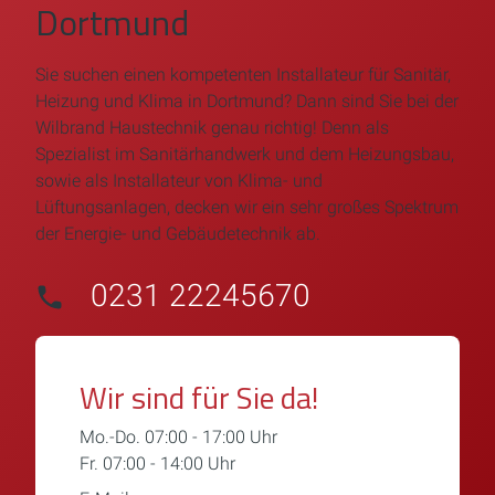
Dortmund
Sie suchen einen kompetenten Installateur für Sanitär,
Heizung und Klima in Dortmund? Dann sind Sie bei der
Wilbrand Haustechnik genau richtig! Denn als
Spezialist im Sanitärhandwerk und dem Heizungsbau,
sowie als Installateur von Klima- und
Lüftungsanlagen, decken wir ein sehr großes Spektrum
der Energie- und Gebäudetechnik ab.
0231 22245670
Wir sind für Sie da!
Mo.-Do. 07:00 - 17:00 Uhr
Fr. 07:00 - 14:00 Uhr