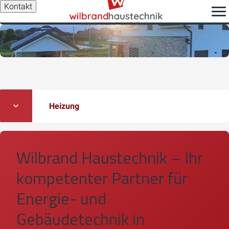
Kontakt
Heizung
Wilbrand Haustechnik – Ihr
kompetenter Partner für
Energie- und
Gebäudetechnik in