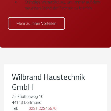
Ständige Weiterbildung, um immer auf dem
neuesten Stand der Technik zu bleiben
Mehr zu Ihren Vorteilen
Um externe Karten-Inhalte anzuzeigen, benötigen wir
Ihre Einwilligung.
Weitere Informationen finden Sie in unserer
Datenschutzerklärung.
Wilbrand Haustechnik
Cookie-Einstellungen öffnen
GmbH
Zinkhüttenweg 10
44143 Dortmund
Tel:
0231 22245670