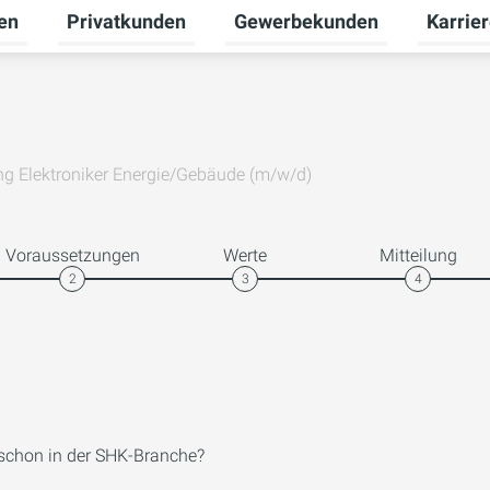
en
Privatkunden
Gewerbekunden
Karrie
Untermenü für Erneuerbare Energien umschalten
Untermenü für Privatkunden u
Untermen
g Elektroniker Energie/Gebäude (m/w/d)
Voraussetzungen
Werte
Mitteilung
2
3
4
 schon in der SHK-Branche?