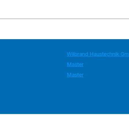
Wilbrand Haustechnik G
Master
Master